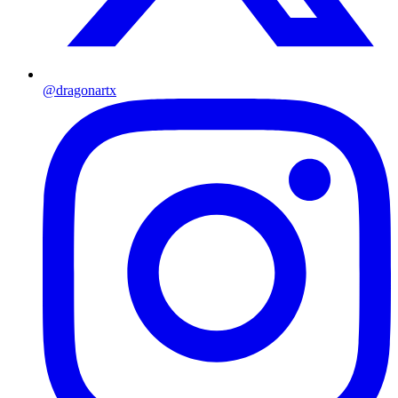
@dragonartx