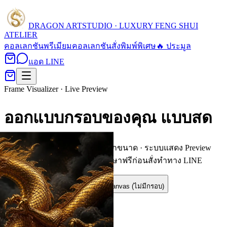
DRAGON ART
STUDIO · LUXURY FENG SHUI
ATELIER
คอลเลกชัน
พรีเมียมคอลเลกชัน
สั่งพิมพ์พิเศษ
🔥 ประมูล
แอด LINE
Frame Visualizer · Live Preview
ออกแบบกรอบของคุณ
แบบสด
เลือกภาพ → เลือกกรอบ → เลือกขนาด · ระบบแสดง Preview
ทันที พร้อมประเมินราคา ·
ปรึกษาฟรีก่อนสั่งทำทาง LINE
กรอบรูปพรีเมียม
พิมพ์ Canvas (ไม่มีกรอบ)