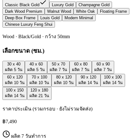
Classic Black Gold
Luxury Gold
Champagne Gold
Dark Wood Premium
Walnut Wood
White Oak
Floating Frame
Deep Box Frame
Louis Gold
Modern Minimal
Chinese Luxury Feng Shui
Wood
·
Black/Gold
· กว้าง
50
mm
เลือกขนาด (ซม.)
30 x 40
40 x 60
50 x 70
60 x 80
60 x 90
ผลิต
5
วัน
ผลิต
5
วัน
ผลิต
7
วัน
ผลิต
7
วัน
ผลิต
7
วัน
60 x 120
70 x 100
80 x 120
90 x 120
100 x 100
ผลิต
10
วัน
ผลิต
10
วัน
ผลิต
10
วัน
ผลิต
14
วัน
ผลิต
14
วัน
100 x 150
120 x 180
ผลิต
14
วัน
ผลิต
21
วัน
ราคาประเมิน (รวมกรอบ · ยังไม่รวมจัดส่ง)
฿7,490
ผลิต
7
วันทำการ