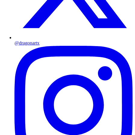
@dragonartx