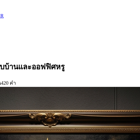
ER
บบ้านและออฟฟิศหรู
น
420
คำ