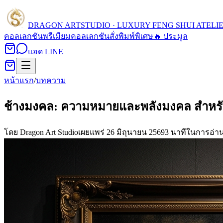
DRAGON ART
STUDIO · LUXURY FENG SHUI ATELI
คอลเลกชัน
พรีเมียมคอลเลกชัน
สั่งพิมพ์พิเศษ
🔥 ประมูล
แอด LINE
หน้าแรก
/
บทความ
ช้างมงคล: ความหมายและพลังมงคล สำหรั
โดย
Dragon Art Studio
เผยแพร่
26 มิถุนายน 2569
3
นาทีในการอ่า