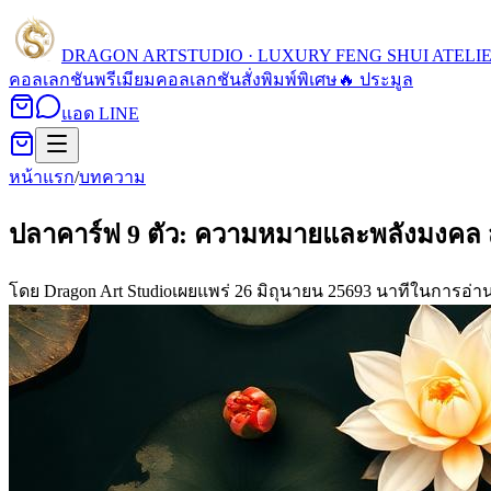
DRAGON ART
STUDIO · LUXURY FENG SHUI ATELI
คอลเลกชัน
พรีเมียมคอลเลกชัน
สั่งพิมพ์พิเศษ
🔥 ประมูล
แอด LINE
หน้าแรก
/
บทความ
ปลาคาร์ฟ 9 ตัว: ความหมายและพลังมงคล 
โดย
Dragon Art Studio
เผยแพร่
26 มิถุนายน 2569
3
นาทีในการอ่า