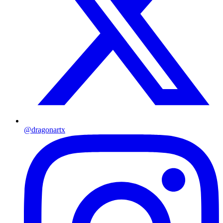
@dragonartx