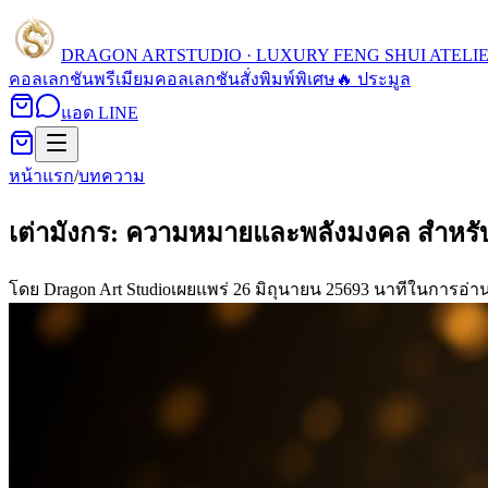
DRAGON ART
STUDIO · LUXURY FENG SHUI ATELI
คอลเลกชัน
พรีเมียมคอลเลกชัน
สั่งพิมพ์พิเศษ
🔥 ประมูล
แอด LINE
หน้าแรก
/
บทความ
เต่ามังกร: ความหมายและพลังมงคล สำหรั
โดย
Dragon Art Studio
เผยแพร่
26 มิถุนายน 2569
3
นาทีในการอ่า