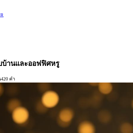
ER
บบ้านและออฟฟิศหรู
น
420
คำ