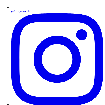
@dragonartx