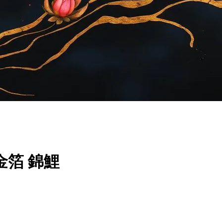
re 金箔 錦鯉