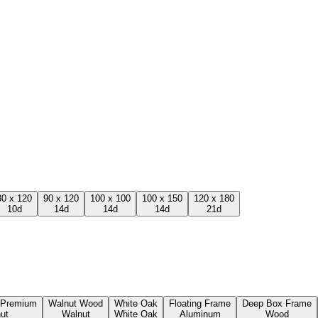
80 x 120
90 x 120
100 x 100
100 x 150
120 x 180
10
d
14
d
14
d
14
d
21
d
 Premium
Walnut Wood
White Oak
Floating Frame
Deep Box Frame
ut
Walnut
White Oak
Aluminum
Wood